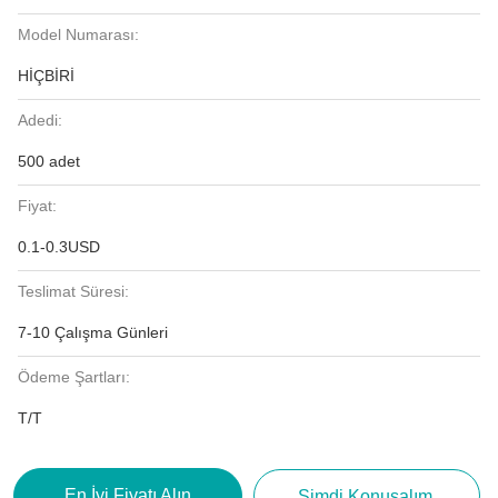
Model Numarası:
HİÇBİRİ
Adedi:
500 adet
Fiyat:
0.1-0.3USD
Teslimat Süresi:
7-10 Çalışma Günleri
Ödeme Şartları:
T/T
En İyi Fiyatı Alın
Şimdi Konuşalım.