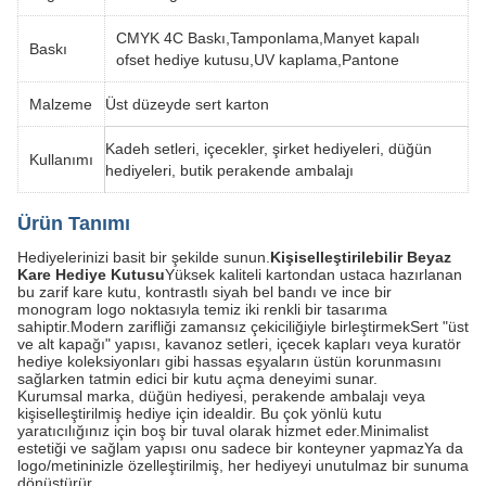
CMYK 4C Baskı,Tamponlama,Manyet kapalı
Baskı
ofset hediye kutusu,UV kaplama,Pantone
Malzeme
Üst düzeyde sert karton
Kadeh setleri, içecekler, şirket hediyeleri, düğün
Kullanımı
hediyeleri, butik perakende ambalajı
Ürün Tanımı
Hediyelerinizi basit bir şekilde sunun.
Kişiselleştirilebilir Beyaz
Kare Hediye Kutusu
Yüksek kaliteli kartondan ustaca hazırlanan
bu zarif kare kutu, kontrastlı siyah bel bandı ve ince bir
monogram logo noktasıyla temiz iki renkli bir tasarıma
sahiptir.Modern zarifliği zamansız çekiciliğiyle birleştirmekSert "üst
ve alt kapağı" yapısı, kavanoz setleri, içecek kapları veya kuratör
hediye koleksiyonları gibi hassas eşyaların üstün korunmasını
sağlarken tatmin edici bir kutu açma deneyimi sunar.
Kurumsal marka, düğün hediyesi, perakende ambalajı veya
kişiselleştirilmiş hediye için idealdir. Bu çok yönlü kutu
yaratıcılığınız için boş bir tuval olarak hizmet eder.Minimalist
estetiği ve sağlam yapısı onu sadece bir konteyner yapmazYa da
logo/metininizle özelleştirilmiş, her hediyeyi unutulmaz bir sunuma
dönüştürür.