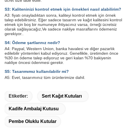
ücret size iade edilir.
S3: Kaliteninizi kontrol etmek için örnekleri nasıl alabilirim?
A3: fiyatı onayladıktan sonra, kaliteyi kontrol etmek için örnek
talep edebilirsiniz. Eğer sadece tasarım ve kağıt kalitesini kontrol
etmek için boş bir numuneye ihtiyacınız varsa, örneği ücretsiz
olarak sağlayacağız,Ve sadece nakliye masraflarını ödemeniz
gerekiyor..
S4: Ödeme şartlarınız nedir?
A4: Paypal, Western Union, banka havalesi ve diğer pazarlık
edilebilir yöntemleri kabul ediyoruz. Genellikle, üretimden önce
%30 ön ödeme talep ediyoruz ve geri kalan %70 bakiyenin
nakliye öncesi ödenmesi gerekir.
S5: Tasarımımız kullanılabilir mi?
A5: Evet, tasarımınız tüm ürünlerimize dahil.
Etiketler:
Sert Kağıt Kutuları
Kadife Ambalaj Kutusu
Pembe Oluklu Kutular