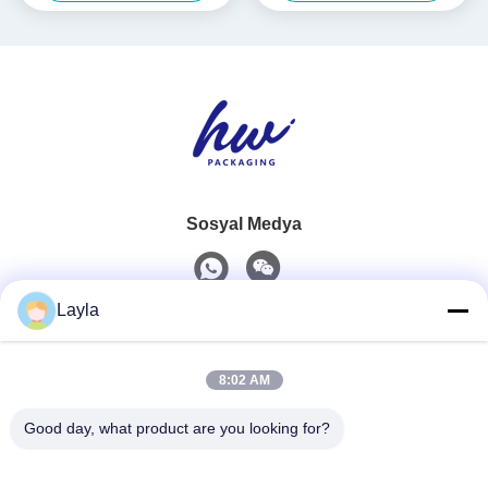
Sosyal Medya
Layla
Hızlı iletişim
8:02 AM
Tel
0086-18688885859
Good day, what product are you looking for?