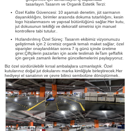
tasarlayın.Tasarım ve Organik Estetik Terzi:
Özel Kalite Güvencesi: 10 aşamalı denetim, jüt sarmanın
dayanıklılığını, birimler arasında dokuma tutarlılığını, kesin
logo hizalanmasını ve yapısal bütünlüğünü sağlar.Her kutu,
jut dokusunun tekilliği ve dekoratif simetrisi için manuel
kontrollere tabi tutulur..
Hızlandırılmış Özel Süreç: Tasarım ekibimiz vizyonunuzu
geliştirmek için 2 ücretsiz organik temalı maket sağlar; özel
siparişler onaylandıktan sonra 7 iş günü içinde üretime
girer,Çiftçilerin pazarları için acele teslimatı ileTam şeffaflık
için gerçek zamanlı ilerleme güncellemelerini paylaşıyoruz.
Biz özel sürdürülebilir kırsal ambalajlara uzmanlaştık. Özel
kutularınız doğal jut dokularını marka kimliğiyle birleştirecek.Her
hediyeyi el sanatının ve çevre bilinci sembolüne dönüştürmek..