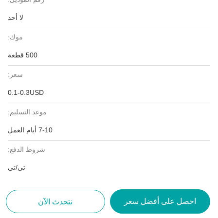
لا أحد
موك:
500 قطعة
سعر:
0.1-0.3USD
موعد التسليم:
7-10 أيام العمل
شروط الدفع:
تي/تي
احصل على أفضل سعر
نتحدث الآن