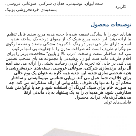
ست لیوان، نوشیدنی، هدایای شرکتی، سوغاتی عروسی،
کاربرد
بسته‌بندی خرده‌فروشی بوتیک
توضیحات محصول
هدایای خود را با سادگی تصفیه شده با جعبه هدیه مربع سفید قابل تنظیم
ما ارائه دهید. این جعبه مربع شیک که از مقوای درجه یک ساخته شده
است، دارای طراحی تمیز دو رنگ با کمربند مشکی متضاد و نقطه لوگوی
مونوگرام ظریف است که ظرافت مدرن را با جذابیت بی انتها ترکیب
می کند. ساختار سفت و سخت "درب بالا و پایین" محافظت برتر را برای
اقلام ظریف مانند ست لیوان، نوشیدنی یا مجموعه هدایای منتخب تضمین
می کند، در حالی که تجربه باز کردن رضایت بخشی را ارائه می دهد.
ایده
آل برای برندسازی شرکتی، سوغاتی عروسی، بسته‌بندی خرده‌فروشی یا
هدیه شخصی‌سازی شده، این جعبه همه کاره به عنوان یک بوم خالی
برای خلاقیت شما عمل می کند. زیبایی شناسی مینیمالیستی و ساختار
محکم آن را نه تنها یک ظرف، بلکه بیانی از ارائه متفکرانه می کند. چه
به صورت خام برای سبک کم‌رنگ آن استفاده شود و چه با لوگو/متن شما
سفارشی شود، هر هدیه‌ای را به یک پیشنهاد به یاد ماندنی ارتقا
می‌دهد.
گزینه‌های فرآیند محصول
قابلیت‌های تولید