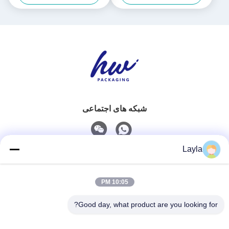
شبکه های اجتماعی
Layla
تماس سریع
10:05 PM
تلفن
0086-18688885859
Good day, what product are you looking for?