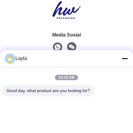
Media Sosial
Layla
Kontak Cepat
10:18 AM
Telp
0086-18688885859
Good day, what product are you looking for?
E-Mail
packaging_o@163.com
Alamat