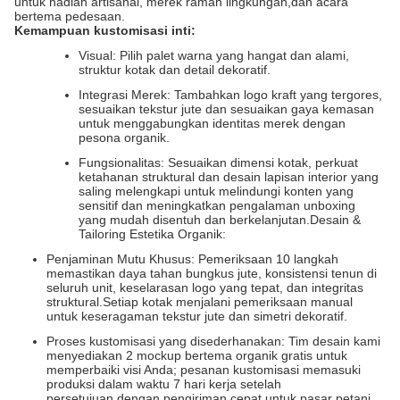
untuk hadiah artisanal, merek ramah lingkungan,dan acara
bertema pedesaan.
Kemampuan kustomisasi inti:
Visual: Pilih palet warna yang hangat dan alami,
struktur kotak dan detail dekoratif.
Integrasi Merek: Tambahkan logo kraft yang tergores,
sesuaikan tekstur jute dan sesuaikan gaya kemasan
untuk menggabungkan identitas merek dengan
pesona organik.
Fungsionalitas: Sesuaikan dimensi kotak, perkuat
ketahanan struktural dan desain lapisan interior yang
saling melengkapi untuk melindungi konten yang
sensitif dan meningkatkan pengalaman unboxing
yang mudah disentuh dan berkelanjutan.Desain &
Tailoring Estetika Organik:
Penjaminan Mutu Khusus: Pemeriksaan 10 langkah
memastikan daya tahan bungkus jute, konsistensi tenun di
seluruh unit, keselarasan logo yang tepat, dan integritas
struktural.Setiap kotak menjalani pemeriksaan manual
untuk keseragaman tekstur jute dan simetri dekoratif.
Proses kustomisasi yang disederhanakan: Tim desain kami
menyediakan 2 mockup bertema organik gratis untuk
memperbaiki visi Anda; pesanan kustomisasi memasuki
produksi dalam waktu 7 hari kerja setelah
persetujuan,dengan pengiriman cepat untuk pasar petani,