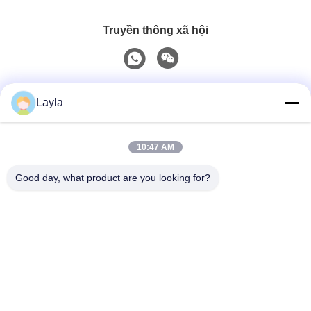
Truyền thông xã hội
Liên lạc nhanh
Layla
Điện thoại
10:47 AM
0086-18688885859
Good day, what product are you looking for?
Email
packaging_o@163.com
Địa chỉ
Phòng 1006, Tòa nhà 2, Hải Âm Tinh Nguyệt, 383 Đại lộ
Phiên Ngung Bắc, thành phố Quảng Châu, tỉnh Quảng
Đông