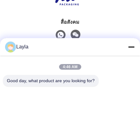
สื่อสังคม
Layla
ติดต่อเร็ว
4:46 AM
โทรศัพท์
0086-18688885859
Good day, what product are you looking for?
อีเมล
packaging_o@163.com
ที่อยู่
ห้อง 1006 อาคาร 2 ไฮยินซินกยู 383 ถนนพานยูเหนือ เมือง