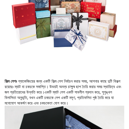
প্যাকেজিংয়ের জন্য একটি ফিল্ম লেপ নির্বাচন করার সময়, আপনার কাছে দুটি বিকল্প 
ফিল্ম লেপঃ
রয়েছেঃ ম্যাট বা চকচকে সমাপ্তি। উভয়ই অনন্য চাক্ষুষ ছাপ তৈরি করার সময় স্থায়িত্ব এবং 
জল প্রতিরোধের উন্নতি করে।একটি ম্যাট লেপ একটি সাবলীল প্রদান করে, সুশৃঙ্খল 
বিলাসিতা অনুভূতি, যখন একটি চকচকে লেপ একটি মসৃণ, প্রতিফলিত পৃষ্ঠ তৈরি করে যা 
মনোযোগ আকর্ষণ করে এবং চকচকেতা যোগ করে।