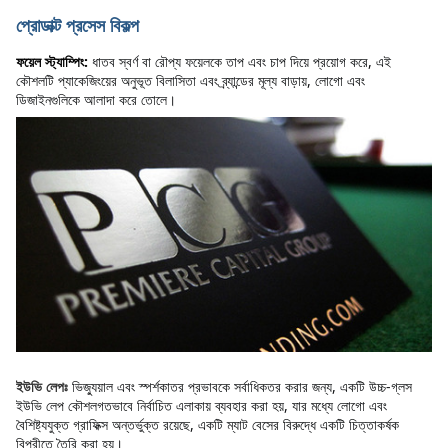
প্রোডাক্ট প্রসেস বিকল্প
ফয়েল স্ট্যাম্পিং:
ধাতব স্বর্ণ বা রৌপ্য ফয়েলকে তাপ এবং চাপ দিয়ে প্রয়োগ করে, এই 
কৌশলটি প্যাকেজিংয়ের অনুভূত বিলাসিতা এবং ব্র্যান্ডের মূল্য বাড়ায়, লোগো এবং 
ডিজাইনগুলিকে আলাদা করে তোলে।
ভিজ্যুয়াল এবং স্পর্শকাতর প্রভাবকে সর্বাধিকতর করার জন্য, একটি উচ্চ-গ্লস 
ইউভি লেপঃ
ইউভি লেপ কৌশলগতভাবে নির্বাচিত এলাকায় ব্যবহার করা হয়, যার মধ্যে লোগো এবং 
বৈশিষ্ট্যযুক্ত গ্রাফিক্স অন্তর্ভুক্ত রয়েছে, একটি ম্যাট বেসের বিরুদ্ধে একটি চিত্তাকর্ষক 
বিপরীতে তৈরি করা হয়।