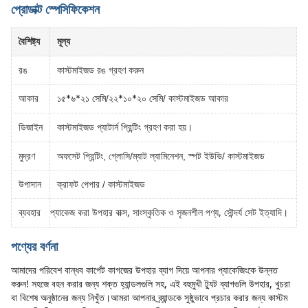
প্রোডাক্ট স্পেসিফিকেশন
বৈশিষ্ট্য
মূল্য
রঙ
কাস্টমাইজড রঙ গ্রহণ করুন
১৫*৬*২১ সেমি
২২*১০*২০ সেমি
আকার
/
/ কাস্টমাইজড আকার
কাস্টমাইজড প্যাটার্ন প্রিন্টিং গ্রহণ করা হয়।
ডিজাইন
মুদ্রণ
অফসেট প্রিন্টিং, গ্লোসি/ম্যাট ল্যামিনেশন, স্পট ইউভি/ কাস্টমাইজড
উপাদান
ক্রাফট পেপার / কাস্টমাইজড
প্যাকেজ করা উপহার বাক্স, সাংস্কৃতিক ও সৃজনশীল পণ্য, সৌন্দর্য সেট ইত্যাদি।
ব্যবহার
পণ্যের বর্ণনা
আমাদের পরিবেশ বান্ধব কার্পেট কাগজের উপহার ব্যাগ দিয়ে আপনার প্যাকেজিংকে উন্নত 
করুন! সহজে বহন করার জন্য শক্ত হ্যান্ডলগুলি সহ, এই বহুমুখী ট্যুট ব্যাগগুলি উপহার, খুচরা 
বা বিশেষ অনুষ্ঠানের জন্য নিখুঁত।আমরা আপনার ব্র্যান্ডকে সুষ্ঠুভাবে প্রচার করার জন্য কাস্টম 