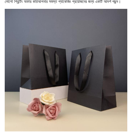
লোগো প্রিন্টিং অফার করিআপনার সমস্ত প্যাকেজিং প্রয়োজনের জন্য একটি আদর্শ পছন্দ।