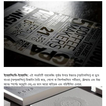
এই পদ্ধতিটি প্যাকেজিং পৃষ্ঠের উপরে উচ্চতর (প্রতিফলিত) বা ডুবে 
ইম্বোসিং/ডি-ইম্বোসিং:
যাওয়া (অপ্রকাশিত) ডিজাইন তৈরি করে, লোগো বা নিদর্শনগুলিতে গভীরতা, টেক্সচার এবং উচ্চ 
মানের স্পর্শের অনুভূতি দেয়,এর ফলে আরো মাত্রিক এবং পরিশীলিত চেহারা.