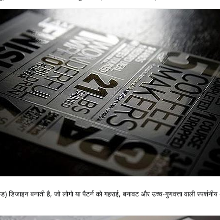
डिबॉस्ड) डिजाइन बनाती है, जो लोगो या पैटर्न को गहराई, बनावट और उच्च-गुणवत्ता वाली स्पर्