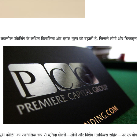
यह तकनीक पैकेजिंग के कथित विलासिता और ब्रांड मूल्य को बढ़ाती है, जिससे लोगो और डिजाइ
ूवी कोटिंग का रणनीतिक रूप से चुनिंदा क्षेत्रों—लोगो और विशेष ग्राफिक्स सहित—पर उपयो