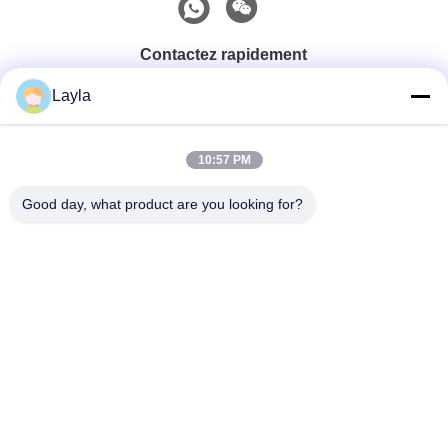
Contactez rapidement
Layla
Téléphone
0086-18688885859
10:57 PM
Good day, what product are you looking for?
Email
packaging_o@163.com
Adresse
Chambre 1006, bâtiment 2, Haiyin Xingyue, 383 Avenue
Panyu Nord, ville de Guangzhou, province du
Guangdong
Politique En Matière De Protection De La Vie
|
Plan Du