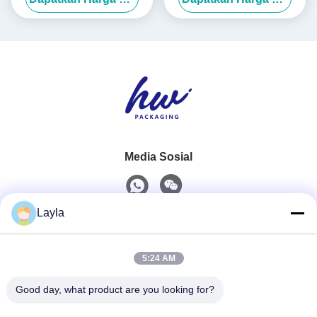
Media Sosial
Layla
Kontak Cepat
5:24 AM
Telp
0086-18688885859
Good day, what product are you looking for?