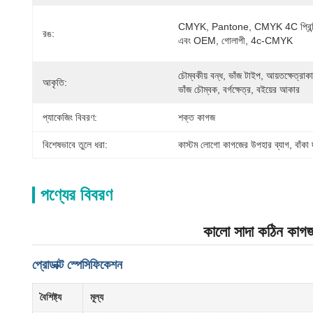
CMYK, Pantone, CMYK 4C প্রিন্টি
রঙ:
এবং OEM, গোলাপী, 4c-CMYK
চৌম্বকীয় বন্ধ, ভাঁজ টাইপ, আয়তক্ষেত্রাকা
আকৃতি:
ভাঁজ চৌম্বক, বর্গক্ষেত্র, বইয়ের আকার
প্যাকেজিং বিবরণ:
শক্ত কাগজ
বিশেষভাবে তুলে ধরা:
কাস্টম লোগো কাগজের উপহার ব্যাগ
, 
বাঁকা 
পণ্যের বিবরণ
কালো সাদা কঠিন কাগজ উ
প্রোডাক্ট স্পেসিফিকেশন
বৈশিষ্ট্য
মূল্য