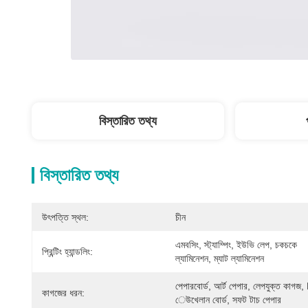
বিস্তারিত তথ্য
বিস্তারিত তথ্য
উৎপত্তি স্থল:
চীন
এমবসিং, স্ট্যাম্পিং, ইউভি লেপ, চকচকে 
প্রিন্টিং হ্যান্ডলিং:
ল্যামিনেশন, ম্যাট ল্যামিনেশন
পেপারবোর্ড, আর্ট পেপার, লেপযুক্ত কাগজ,
কাগজের ধরন:
েউখেলান বোর্ড, সফট টাচ পেপার