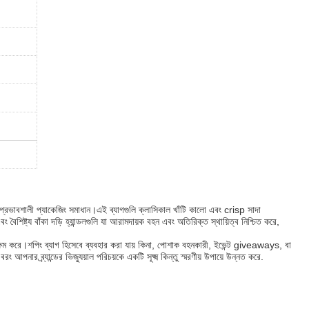
 প্রভাবশালী প্যাকেজিং সমাধান।এই ব্যাগগুলি ক্লাসিকাল খাঁটি কালো এবং crisp সাদা
ং বৈশিষ্ট্য বাঁকা দড়ি হ্যান্ডলগুলি যা আরামদায়ক বহন এবং অতিরিক্ত স্থায়িত্ব নিশ্চিত করে,
তে সক্ষম করে।শপিং ব্যাগ হিসেবে ব্যবহার করা যায় কিনা, পোশাক বহনকারী, ইভেন্ট giveaways, বা
র ব্র্যান্ডের ভিজ্যুয়াল পরিচয়কে একটি সূক্ষ্ম কিন্তু স্মরণীয় উপায়ে উন্নত করে.