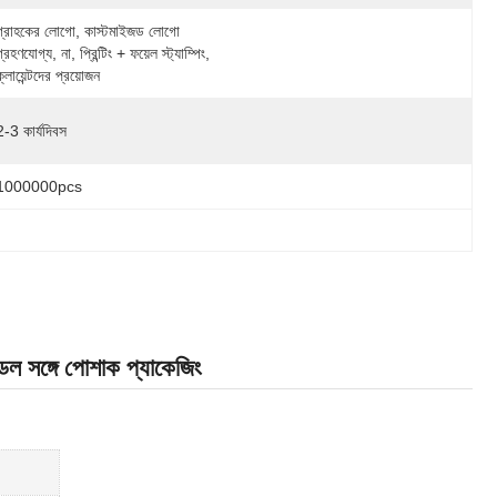
গ্রাহকের লোগো, কাস্টমাইজড লোগো 
গ্রহণযোগ্য, না, প্রিন্টিং + ফয়েল স্ট্যাম্পিং, 
ক্লায়েন্টদের প্রয়োজন
2-3 কার্যদিবস
1000000pcs
ডেল সঙ্গে পোশাক প্যাকেজিং