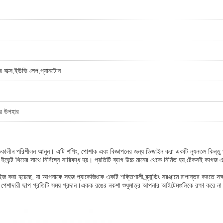
ার বাক্স,ইউভি লেপ,প্যানটোন
টের উপহার
 অনন্তকালীন পরিশীলন আনুন। এটি শপিং, পোশাক এবং বিজ্ঞাপনের জন্য ডিজাইন করা একটি ন্যূনতম কিন্তু
ইভেন্ট থিমের সাথে নির্বিঘ্নে সারিবদ্ধ হয়। প্রতিটি ব্যাগ উচ্চ মানের থেকে নির্মিত হয়,টেকসই কাগজ এব
্টিমাইজ করা হয়েছে, যা আপনাকে সহজ প্যাকেজিংকে একটি শক্তিশালী ব্র্যান্ডিং সরঞ্জামে রূপান্তর কর
শাদারী ছাপ প্রতিটি সময় প্রদান।একক রঙের নকশা শুধুমাত্র আপনার আইটেমগুলিকে রক্ষা করে না বরং আপনা