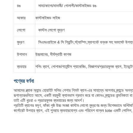
রঙ
সাদা/কালো/বাদামী/ গোলাপী/কাস্টমাইজড রঙ
আকার
কাস্টমাইজড সাইজ
লোগো
কাস্টম লোগো মুদ্রণ
মুদ্রণ
সিএমওয়াইকে 4 সি প্রিন্টিং,স্ট্যাম্পিং,ম্যাগনেট বন্ধক সহ অফসেট উপহ
উপাদান
উচ্চমানের, দীর্ঘস্থায়ী কাগজ
ব্যবহার
শপিং ব্যাগ, পোশাক/গার্মেন্টস প্যাকেজিং, বিজ্ঞাপন/প্রচারমূলক ব্যাগ, ইভেন্
পণ্যের বর্ণনা
আমাদের ব্ল্যাক অ্যান্ড হোয়াইট সলিড পেপার গিফট ব্যাগ-এর সাহায্যে আপনার ব্র্যান্ডে
রূপান্তরগুলিতে আসে, একটি বহুমুখী ক্যানভাস প্রদান করে যা কোনও ব্র্যান্ডের নান্দনিকতা বা 
তাই এটি খুচরা ও প্রচারমূলক ব্যবহারের জন্য আদর্শ।
প্রতিটি ব্যাগের মসৃণ, ফাঁকা পৃষ্ঠ উচ্চ সংজ্ঞা কাস্টম লোগো মুদ্রণের জন্য বিশেষভাবে অপ
কর্পোরেট উপহার ব্যাগ, এই পুনরায় ব্যবহারযোগ্য এবং পরিবেশ বান্ধব tote একটি পোলিশ, পে