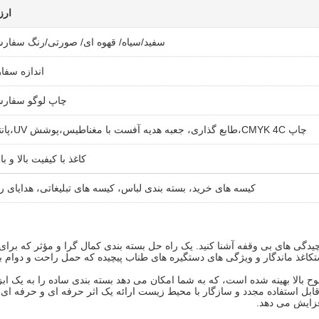
ار
سفید/سیاه/ قهوه ای/ صورتی/رنگ سفار
اندازه سف
چاپ لوگو سفار
چاپ CMYK 4C،طابع گذاری، جعبه هدیه آفست با مغناطیس،پوشش UV،پانتون
کاغذ با کیفیت بالا و با
کیسه های خرید، بسته بندی لباس، کیسه های تبلیغاتی، هدایای رو
 پیچیدگی های بی وقفه آشنا کنید. یک راه حل بسته بندی کمال گرا و مؤثر که ب
استکاغذ ماندگار و ویژگی های دستگیره های طناب پیچیده که حمل راحت و دوام 
 بهینه شده است، که به شما امکان می دهد بسته بندی ساده را به یک ابزار 
قابل استفاده مجدد و سازگار با محیط زیست ارائه یک اثر حرفه ای و حرفه ای
فزایش می دهد.