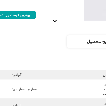
بهترین قیمت رو بدس
یح محصول
ن
گواهی:
نقش برجسته ، مهر زنی ، پوشش 
اشعه ماوراء بنفش ، لمینیت براق ، 
سفارش سفارشی:
ت
مقالات ، کاغذ هنری ، کاغذ روکش 
اندازه: