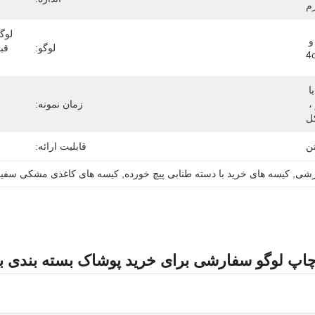
رم
چاپ CMYK، Pantone، CMYK 4C و 
لوگو:
آهنربای تاشو ، مربع ، شکل کتاب با 
بسته شدن مغناطیسی ، نوع تاشو ، 
زمان نمونه:
ل
ن
قابلیت ارائه:
ارشی
, 
کیسه های خرید با دسته طنابی پیچ خورده
, 
کیسه های کاغذی مشکی سفید
چاپ لوگو سفارشی برای خرید پوشاک بسته بندی ب