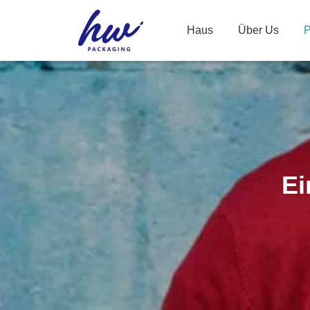
Haus
Über Us
P
Ei