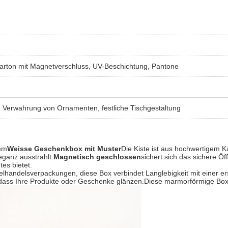
rton mit Magnetverschluss, UV-Beschichtung, Pantone
Verwahrung von Ornamenten, festliche Tischgestaltung
rem
Weisse Geschenkbox mit Muster
Die Kiste ist aus hochwertigem Ka
eganz ausstrahlt.
Magnetisch geschlossen
sichert sich das sichere 
es bietet.
lhandelsverpackungen, diese Box verbindet Langlebigkeit mit einer er
so dass Ihre Produkte oder Geschenke glänzen.Diese marmorförmige Box