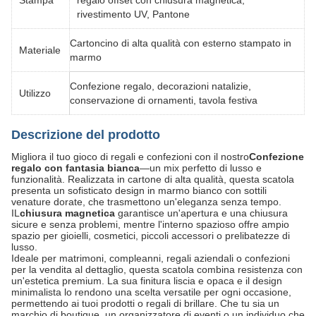
Stampa
regalo offset con chiusura magnetica,
rivestimento UV, Pantone
Cartoncino di alta qualità con esterno stampato in
Materiale
marmo
Confezione regalo, decorazioni natalizie,
Utilizzo
conservazione di ornamenti, tavola festiva
Descrizione del prodotto
Migliora il tuo gioco di regali e confezioni con il nostro
Confezione
regalo con fantasia bianca
—un mix perfetto di lusso e
funzionalità. Realizzata in cartone di alta qualità, questa scatola
presenta un sofisticato design in marmo bianco con sottili
venature dorate, che trasmettono un'eleganza senza tempo.
IL
chiusura magnetica
​ garantisce un'apertura e una chiusura
sicure e senza problemi, mentre l'interno spazioso offre ampio
spazio per gioielli, cosmetici, piccoli accessori o prelibatezze di
lusso.
Ideale per matrimoni, compleanni, regali aziendali o confezioni
per la vendita al dettaglio, questa scatola combina resistenza con
un'estetica premium. La sua finitura liscia e opaca e il design
minimalista lo rendono una scelta versatile per ogni occasione,
permettendo ai tuoi prodotti o regali di brillare. Che tu sia un
marchio di boutique, un organizzatore di eventi o un individuo che