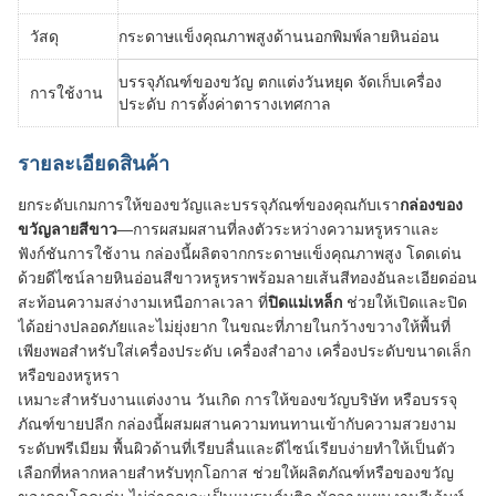
วัสดุ
กระดาษแข็งคุณภาพสูงด้านนอกพิมพ์ลายหินอ่อน
บรรจุภัณฑ์ของขวัญ ตกแต่งวันหยุด จัดเก็บเครื่อง
การใช้งาน
ประดับ การตั้งค่าตารางเทศกาล
รายละเอียดสินค้า
ยกระดับเกมการให้ของขวัญและบรรจุภัณฑ์ของคุณกับเรา
กล่องของ
ขวัญลายสีขาว
—การผสมผสานที่ลงตัวระหว่างความหรูหราและ
ฟังก์ชันการใช้งาน กล่องนี้ผลิตจากกระดาษแข็งคุณภาพสูง โดดเด่น
ด้วยดีไซน์ลายหินอ่อนสีขาวหรูหราพร้อมลายเส้นสีทองอันละเอียดอ่อน
สะท้อนความสง่างามเหนือกาลเวลา ที่
ปิดแม่เหล็ก
​ ช่วยให้เปิดและปิด
ได้อย่างปลอดภัยและไม่ยุ่งยาก ในขณะที่ภายในกว้างขวางให้พื้นที่
เพียงพอสำหรับใส่เครื่องประดับ เครื่องสำอาง เครื่องประดับขนาดเล็ก
หรือของหรูหรา
เหมาะสำหรับงานแต่งงาน วันเกิด การให้ของขวัญบริษัท หรือบรรจุ
ภัณฑ์ขายปลีก กล่องนี้ผสมผสานความทนทานเข้ากับความสวยงาม
ระดับพรีเมียม พื้นผิวด้านที่เรียบลื่นและดีไซน์เรียบง่ายทำให้เป็นตัว
เลือกที่หลากหลายสำหรับทุกโอกาส ช่วยให้ผลิตภัณฑ์หรือของขวัญ