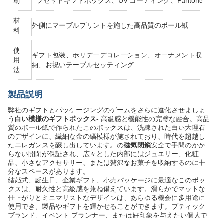
刷
フセットギフトボックス、UV コーティング、Pantone
材
外側にマーブルプリントを施した高品質のボール紙
料
使
ギフト包装、ホリデーデコレーション、オーナメント収
用
納、お祝いテーブルセッティング
法
製品説明
弊社のギフトとパッケージングのゲームをさらに進化させましょ
う
白い模様のギフトボックス
- 高級感と機能性の完璧な融合。高品
質のボール紙で作られたこのボックスは、洗練された白い大理石
のデザインに、繊細な金の縞模様が施されており、時代を超越し
たエレガンスを醸し出しています。の
磁気閉鎖
安全で手間のかか
らない開閉が保証され、広々とした内部にはジュエリー、化粧
品、小さなアクセサリー、または贅沢なお菓子を収納するのに十
分なスペースがあります。
結婚式、誕生日、企業ギフト、小売パッケージに最適なこのボッ
クスは、耐久性と高級感を兼ね備えています。滑らかでマットな
仕上がりとミニマリストなデザインは、あらゆる機会に多用途に
使用でき、製品やギフトを輝かせることができます。ブティック
ブランド、イベント プランナー、または好印象を与えたい個人で