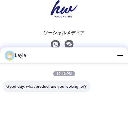
ソーシャルメディア
Layla
迅速な連絡
10:46 PM
Tel
0086-18688885859
Good day, what product are you looking for?
電子メール
packaging_o@163.com
住所