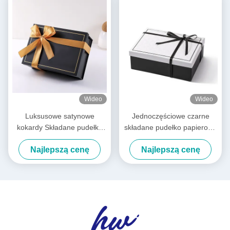
Wideo
Wideo
Luksusowe satynowe
Jednoczęściowe czarne
kokardy Składane pudełka
składane pudełko papierowe
na prezenty Wstępnie
Satynowe wstążki
Najlepszą cenę
Najlepszą cenę
zawiązane Składane pudełko
Luksusowe białe składane
do pakowania
pudełka