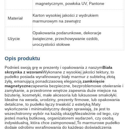
magnetycznym, powłoka UV, Pantone
Karton wysokiej jakości z wydrukiem
Materiał
marmurowym na zewnątrz
Opakowania podarunkowe, dekoracje
Użycie
świąteczne, przechowywanie ozdób,
uroczystości stołowe
Opis produktu
Podnieś swoją grę w prezenty i opakowania z naszym
Biała
skrzynka z wzorami
Wykonane z wysokiej jakości tektury, to
pudełko posiada wyrafinowany biały marmur z subtelną złotą
żyłą, emanującą ponadczasową elegancją.
zamknięcie
magnetyczne
zapewnia bezpieczne, bezproblemowe otwieranie i
zamykanie, a przestronne wnętrze zapewnia duże miejsce na
biżuterię, kosmetyki, małe akcesoria lub luksusowe smakołyki.
Idealne na wesela, urodziny, prezenty firmowe, lub opakowania
detaliczne, to pudełko łączy trwałość z estetyką.Maty
wykończenie i minimalistyczny design sprawiają, że jest to
wszechstronny wybór na każdą okazjęNiezależnie od tego, czy
jesteś marką butikową, organizatorem wydarzeń, czy osobą
indywidualną, która chce zaimponować,To marmurowe pudełko
dodaje odrobiny wyrafinowania do każdego doświadczenia