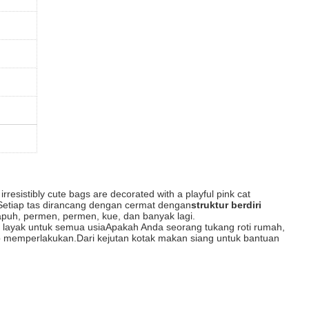
irresistibly cute bags are decorated with a playful pink cat
joySetiap tas dirancang dengan cermat dengan
struktur berdiri
uh, permen, permen, kue, dan banyak lagi.
ng layak untuk semua usiaApakah Anda seorang tukang roti rumah,
ap memperlakukan.Dari kejutan kotak makan siang untuk bantuan