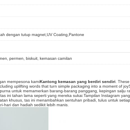
diah dengan tutup magnet,UV Coating,Pantone
ermen, permen, biskuit, kemasan camilan
ngan mempesona kami
Kantong kemasan yang berdiri sendiri
. These 
ncluding uplifting words that turn simple packaging into a moment of 
rna untuk memamerkan barang-barang panggang, kepingan salju rap
, tas ini tahan lama seperti yang mereka sukai.Tampilan Instagram ya
atan khusus, tas ini menambahkan sentuhan pribadi, tulus untuk seti
hari dan hadiah sedikit lebih manis.